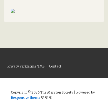
Footer
Privacy verklaring TMS
Contact
menu
Copyright © 2026 The Meryton Society | Powered by
Responsive thema
© © ©