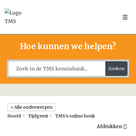
↓
Doorgaan
ME
naar
hoofdinhoud
Hoe kunnen we helpen?
Zoeken
< Alle onderwerpen
Hoofd
Tijdgeest
TMS's online honk
Afdrukken