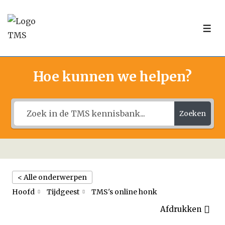
↓
Doorgaan
ME
naar
hoofdinhoud
Hoe kunnen we helpen?
Zoeken
< Alle onderwerpen
Hoofd
Tijdgeest
TMS's online honk
Afdrukken