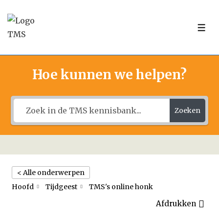
↓
Doorgaan
ME
naar
hoofdinhoud
Hoe kunnen we helpen?
Zoeken
< Alle onderwerpen
Hoofd
Tijdgeest
TMS's online honk
Afdrukken