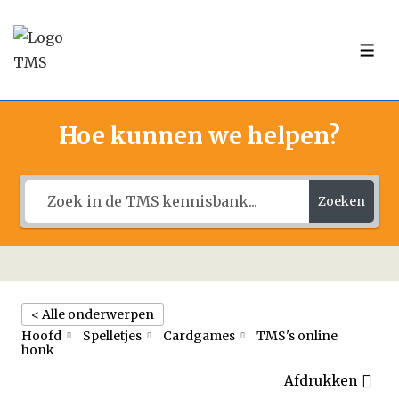
↓
Doorgaan
ME
naar
hoofdinhoud
Hoe kunnen we helpen?
Zoeken
< Alle onderwerpen
Hoofd
Spelletjes
Cardgames
TMS's online
honk
Afdrukken