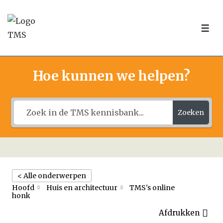
↓
Doorgaan
ME
naar
hoofdinhoud
Hoe kunnen we helpen?
Zoeken
< Alle onderwerpen
Hoofd
Huis en architectuur
TMS's online
honk
Afdrukken