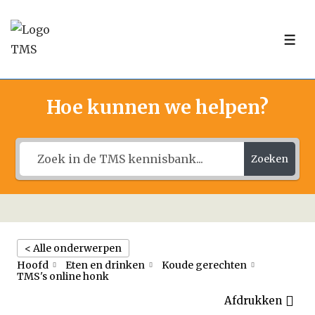
↓
Doorgaan
ME
naar
hoofdinhoud
Hoe kunnen we helpen?
Zoeken
< Alle onderwerpen
Hoofd
Eten en drinken
Koude gerechten
TMS's online honk
Afdrukken